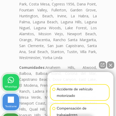
Park, Costa Mesa, Cypress 1956, Dana Point,
Fountain Valley, Fullerton, Garden Grove,
Huntington, Beach, Irvine, La Habra, La
Palma, Laguna Beach, Laguna Hills, Laguna
Niguel, Laguna Woods, Lake Forest, Los
Alamitos, Mission Viejo, Newport Beach,
Orange, Placentia, Rancho Santa Margarita,
San Clemente, San Juan Capistrano, Santa
Ana, Seal Beach, Stanton, Tustin, Villa Park,
Westminster, Yorba Linda
Comunidades:
Anaheim Hills, Atwood,
Balboa, Balboa Island, Corona del Mar,
👋🏼¿Cómo puedo ayudarte?
Capistrano Beach, Dove Canyon, East Lake,
El Modena, French Park, Floral Park, Foothill
WhatsApp
Accidente de vehículo
Ranch, Ladera Ranch, Las Flores, Lido Isle,
motorizado
Mesa Verde, Monarch Beach, Northwood,
Newport Coast, Olinda Village, Olive, Portola
Textéame
Compensación de
Hills, Quail Hill, Talega, Tustin Legacy, San
Joaquin Hills, Santa Ana Heights, Santiago
trabajadores