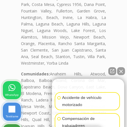
Park, Costa Mesa, Cypress 1956, Dana Point,
Fountain Valley, Fullerton, Garden Grove,
Huntington, Beach, Irvine, La Habra, La
Palma, Laguna Beach, Laguna Hills, Laguna
Niguel, Laguna Woods, Lake Forest, Los
Alamitos, Mission Viejo, Newport Beach,
Orange, Placentia, Rancho Santa Margarita,
San Clemente, San Juan Capistrano, Santa
Ana, Seal Beach, Stanton, Tustin, Villa Park,
Westminster, Yorba Linda
Comunidades:
Anaheim Hills, Atwood,
Balboa, Balboa Island, Corona del Mar,
👋🏼¿Cómo puedo ayudarte?
Capistrano Beach, Dove Canyon, East Lake,
El Modena, French Park, Floral Park, Foothill
WhatsApp
Accidente de vehículo
Ranch, Ladera Ranch, Las Flores, Lido Isle,
motorizado
Mesa Verde, Monarch Beach, Northwood,
Newport Coast, Olinda Village, Olive, Portola
Textéame
Compensación de
Hills, Quail Hill, Talega, Tustin Legacy, San
Joaquin Hills, Santa Ana Heights, Santiago
trabajadores