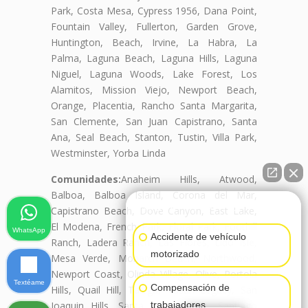
Park, Costa Mesa, Cypress 1956, Dana Point,
Fountain Valley, Fullerton, Garden Grove,
Huntington, Beach, Irvine, La Habra, La
Palma, Laguna Beach, Laguna Hills, Laguna
Niguel, Laguna Woods, Lake Forest, Los
Alamitos, Mission Viejo, Newport Beach,
Orange, Placentia, Rancho Santa Margarita,
San Clemente, San Juan Capistrano, Santa
Ana, Seal Beach, Stanton, Tustin, Villa Park,
Westminster, Yorba Linda
Comunidades:
Anaheim Hills, Atwood,
Balboa, Balboa Island, Corona del Mar,
👋🏼¿Cómo puedo ayudarte?
Capistrano Beach, Dove Canyon, East Lake,
El Modena, French Park, Floral Park, Foothill
WhatsApp
Accidente de vehículo
Ranch, Ladera Ranch, Las Flores, Lido Isle,
motorizado
Mesa Verde, Monarch Beach, Northwood,
Newport Coast, Olinda Village, Olive, Portola
Textéame
Compensación de
Hills, Quail Hill, Talega, Tustin Legacy, San
Joaquin Hills, Santa Ana Heights, Santiago
trabajadores