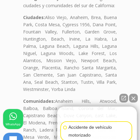
ciudades y comunidades del sur de California:
Ciudades:
Aliso Viejo, Anaheim, Brea, Buena
Park, Costa Mesa, Cypress 1956, Dana Point,
Fountain Valley, Fullerton, Garden Grove,
Huntington, Beach, Irvine, La Habra, La
Palma, Laguna Beach, Laguna Hills, Laguna
Niguel, Laguna Woods, Lake Forest, Los
Alamitos, Mission Viejo, Newport Beach,
Orange, Placentia, Rancho Santa Margarita,
San Clemente, San Juan Capistrano, Santa
Ana, Seal Beach, Stanton, Tustin, Villa Park,
Westminster, Yorba Linda
Comunidades:
Anaheim Hills, Atwood,
Balboa, Balboa Island, Corona del Mar,
👋🏼¿Cómo puedo ayudarte?
Capistrano Beach, Dove Canyon, East Lake,
El Modena, French Park, Floral Park, Foothill
WhatsApp
Accidente de vehículo
Ranch, Ladera Ranch, Las Flores, Lido Isle,
motorizado
Mesa Verde, Monarch Beach, Northwood,