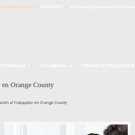
TA LEGAL GRATIS
949-264-5577
info@abogadoaccidentesorangeco
 PERSONALES
LEY LABORAL
PREGUNTAS FRECUENTES
r en Orange County
ión al Trabajador en Orange County