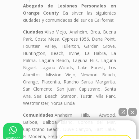
Abogado de Lesiones Personales en
Orange County Ca
sirven las siguientes
ciudades y comunidades del sur de California:
Ciudades:
Aliso Viejo, Anaheim, Brea, Buena
Park, Costa Mesa, Cypress 1956, Dana Point,
Fountain Valley, Fullerton, Garden Grove,
Huntington, Beach, Irvine, La Habra, La
Palma, Laguna Beach, Laguna Hills, Laguna
Niguel, Laguna Woods, Lake Forest, Los
Alamitos, Mission Viejo, Newport Beach,
Orange, Placentia, Rancho Santa Margarita,
San Clemente, San Juan Capistrano, Santa
Ana, Seal Beach, Stanton, Tustin, Villa Park,
Westminster, Yorba Linda
Comunidades:
Anaheim Hills, Atwood,
Balboa, Balboa Island, Corona del Mar,
👋🏼¿Cómo puedo ayudarte?
Capistrano Beach, Dove Canyon, East Lake,
El Modena, French Park, Floral Park, Foothill
WhatsApp